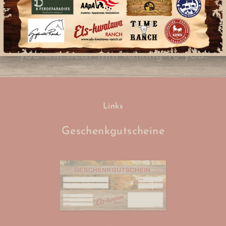
If you listen to your horse with more
than your ears,
you will hear him talking to you.
Unknown
Links
Geschenkgutscheine