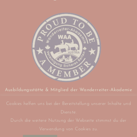
Ausbildungsstätte & Mitglied der Wanderreiter-Akademie
Austria (WAA) -
Cookies helfen uns bei der Bereitstellung unserer Inhalte und
Vereinigung Sicheres Reiten
Dienste.
Durch die weitere Nutzung der Webseite stimmst du der
Verwendung von Cookies zu.
Copyright ©
Els-kwatawa Ranch
| Marcus Bühringer |
Designed/Developed with love by
Peppersinn