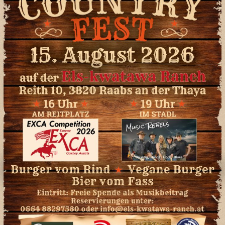
Trotz ihrer sehr kurzen Zeit bei uns, ist Scoot
extrem schnell zutraulich geworden und liebt es
an den unmöglichsten Stellen gekrault zu
werden. Sie ist ein Import direkt aus Amerika
und ein klassischer Ranchhorse-Typ.
Charakterlich ein absolutes Traumpferd, hat sie
sich bereits jetzt schon als die gute Seele in
unserer Herde entwickelt.