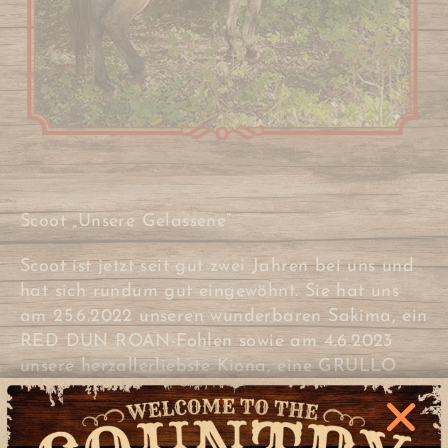
Scoot „Unsere Gelassene“
Scoot ist jetzt seit gut zwei Jahren bei uns und
hat sich rundum gut eingewöhnt. Sie hat uns
am 25.6.2022 unseren wunderbaren Sakima, ein
RED DUN ROAN-Fohlen sowie am 4.6.2023
unsere herzallerliebste Kiona, eine GRULLO
(ROAN)-Stute, aus der Anpaarung mit Captain
Blue Sparrow, geschenkt und zeichnet sich als
Mutter als absolut hervorragend aus.