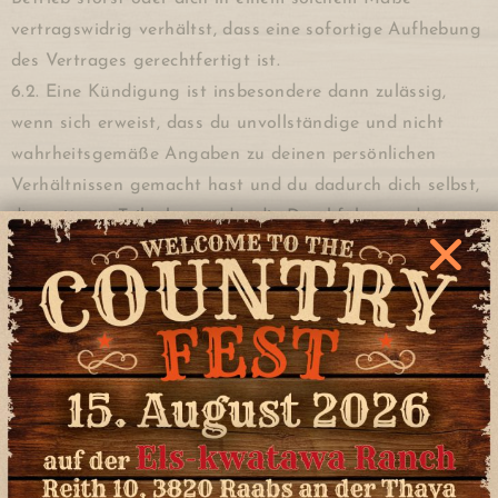
vertragswidrig verhältst, dass eine sofortige Aufhebung
des Vertrages gerechtfertigt ist.
6.2. Eine Kündigung ist insbesondere dann zulässig,
wenn sich erweist, dass du unvollständige und nicht
wahrheitsgemäße Angaben zu deinen persönlichen
Verhältnissen gemacht hast und du dadurch dich selbst,
die weiteren Teilnehmer oder die Durchführung des
Kurses bzw. des Wanderrittes erschwerst oder
gefährdest. Ebenso ist die Aufhebung des Vertrages
gerechtfertigt und zulässig, wenn du gegen fachlich
anerkannte Regeln der Reiterei im Bereich der
Ausrüstung, dem Führens des Pferdes sowie von
Sicherheitsmaßnahmen schuldhaft verstößt.
6.3. Im Falle einer solchen Kündigung behält sich die
Els-kwatawa Ranch den Anspruch auf die Gesamtkosten
vor.