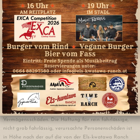
7. BESCHRÄNKUNG DER HAFTUNG
7.1. Jede Haftung der Els-kwatawa Ranch hinsichtlich
aller Ansprüche, welche sich aus der An- und Abfahrt
sowie der Nutzung des Extreme Trail Parks und oder der
Anlage ergeben, ist – außer im Falle vorsätzlichen oder
grob fahrlässigen Verschuldens durch die Els-kwatawa
Ranch – ausgeschlossen.
7.2. Jede Haftung für ein Verschulden Dritter sowie
anderer Teilnehmer ist – soweit rechtlich zulässig –
generell ausgeschlossen.
7.3. Die Els-kwatawa Ranch haftet nur durch vorsätzlich
oder grob fahrlässige zustande kommende Sach- und
Vermögensschäden. Die Haftung für rein fahrlässige,
nicht grob fahrlässig, verursachte Personenschäden ist
in Höhe nach der auf die von der Els-kwatawa Ranch