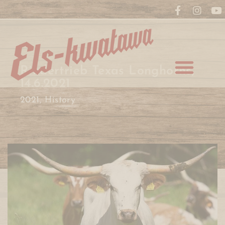
Rindertrieb Texas Longhorns,
14.6.2021
2021
,
History