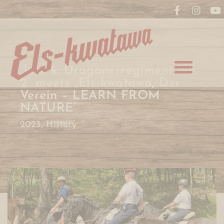
„k. u. k. Dragonerregiment No.
2“ meets „Els-kwatawa, Der
Verein – LEARN FROM
NATURE“
2023
,
History